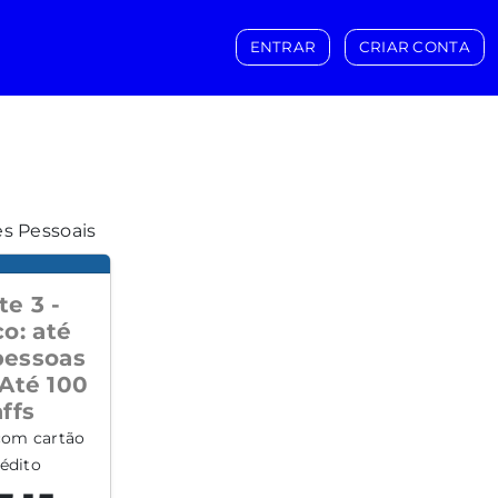
ENTRAR
CRIAR CONTA
es Pessoais
e 3 -
o: até
pessoas
 Até 100
ffs
om cartão
édito