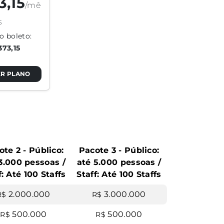
3,15
/mê
s
o boleto:
373,15
R PLANO
ote 2 - Público:
Pacote 3 - Público:
3.000 pessoas /
até 5.000 pessoas /
f: Até 100 Staffs
Staff: Até 100 Staffs
2.000.000
3.000.000
R$
R$
500.000
500.000
R$
R$