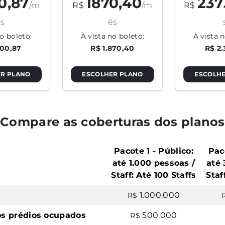
0,87
1870,40
237
/m
R$
/m
R$
s
ês
o boleto:
À vista no boleto:
À vista n
500,87
R$ 1.870,40
R$ 2.
R PLANO
ESCOLHER PLANO
ESCOLHE
Compare as coberturas dos planos
Pacote 1 - Público:
Pac
até 1.000 pessoas /
até 
Staff: Até 100 Staffs
Staf
1.000.000
R$
os prédios ocupados
500.000
R$