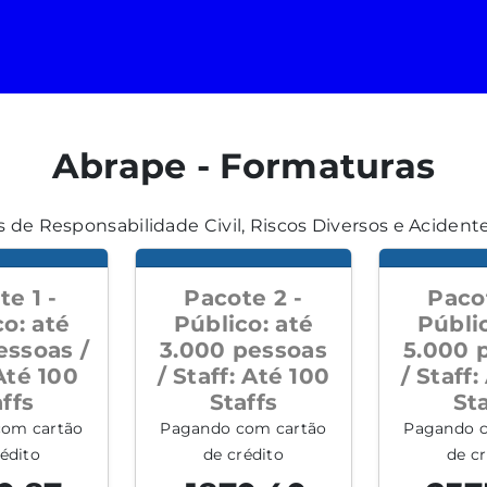
Abrape - Formaturas
 de Responsabilidade Civil, Riscos Diversos e Acident
e 1 -
Pacote 2 -
Pacot
o: até
Público: até
Públic
essoas /
3.000 pessoas
5.000 
Até 100
/ Staff: Até 100
/ Staff:
ffs
Staffs
Sta
om cartão
Pagando com cartão
Pagando c
édito
de crédito
de cr